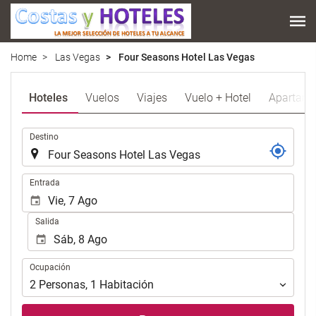
Home
Las Vegas
Four Seasons Hotel Las Vegas
Hoteles
Vuelos
Viajes
Vuelo + Hotel
Apartame
Introduzca
Destino
el
lugar
de
Introduzca
Entrada
destino
las
en
fechas
Salida
el
de
que
inicio
realizar
y
Ocupación
la
Ocupación
fin
búsqueda
para
2
Personas
,
1
Habitación
de
realizar
su
la