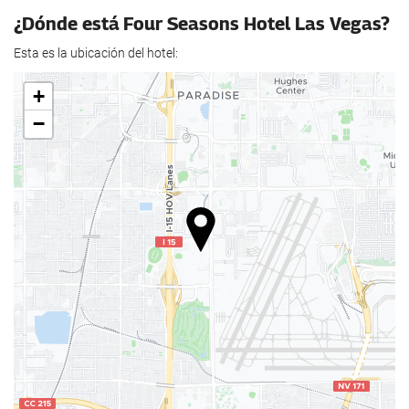
Restaurante a la carta
¿Dónde está Four Seasons Hotel Las Vegas?
Bar
Esta es la ubicación del hotel:
Cafetera en zonas comunes
+
Bienestar
−
Spa
Hammam
Gimnasio
Servicios de recepción
Recepción 24 horas
Guardaequipaje
Piscina
Piscina