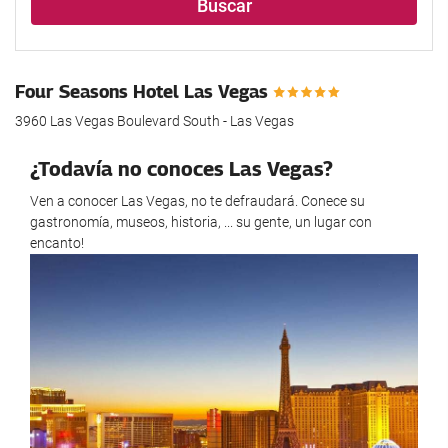
Buscar
alojamiento..
búsqueda
de
su
hotel.
Four Seasons Hotel Las Vegas
3960 Las Vegas Boulevard South - Las Vegas
¿Todavía no conoces Las Vegas?
Ven a conocer Las Vegas, no te defraudará. Conece su
gastronomía, museos, historia, ... su gente, un lugar con
encanto!