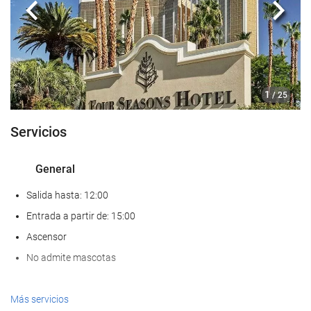
Anterior
Sigui
1
/ 25
Servicios
General
Salida hasta: 12:00
Entrada a partir de: 15:00
Ascensor
No admite mascotas
Comida y bebida
Más servicios